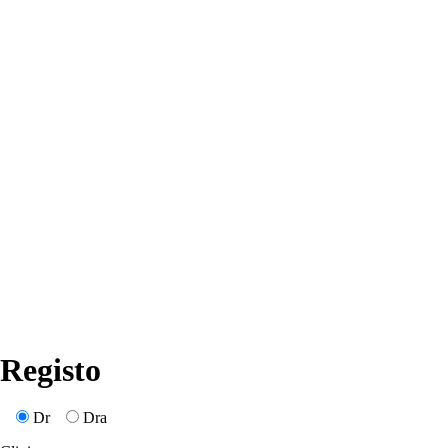
Cimentos
Suturas
Absorvível
Não Absorvível
Biomateriais
Ácidos
Agulhas
Descartáveis
Desinfeção
Endodontia
Material de Impressão
Instrumentos
Polimento
Profiláxia
Acessórios
A Empresa
Contactos
Registo
Dr
Dra