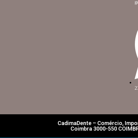
g
2
CadimaDente – Comércio, Import
Coimbra 3000-550 COIMBRA 