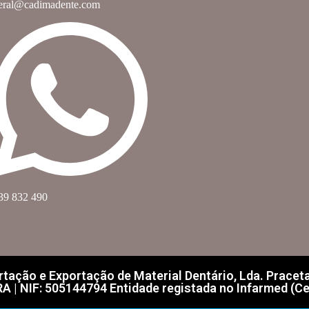
eral@cadimadente.com
39 832 490
ação e Exportação de Material Dentário, Lda. Praceta F
| NIF: 505144794 Entidade registada no Infarmed (Ce