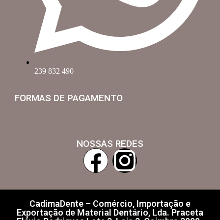
239 832 490
FORMAS DE PAGAMENTO
NOSSAS REDES
CadimaDente – Comércio, Importação e
Exportação de Material Dentário, Lda. Praceta