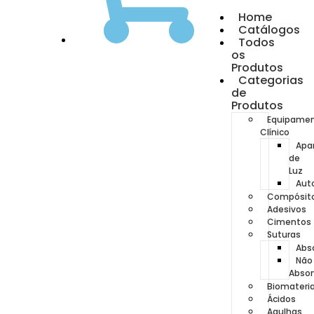
Home
Catálogos
Todos
os
Produtos
Categorias
de
Produtos
Equipame
Clínico
Apa
de
Luz
Aut
Compósit
Adesivos
Cimentos
Suturas
Abso
Não
Absor
Biomateria
Ácidos
Agulhas