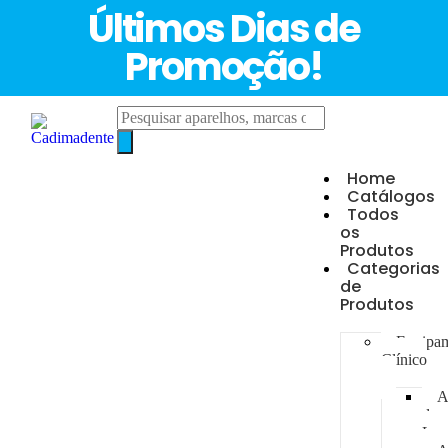
Últimos Dias de
Promoção!
Home
Catálogos
Todos
os
Produtos
Categorias
de
Produtos
Equipa
Clínico
A
de
Luz