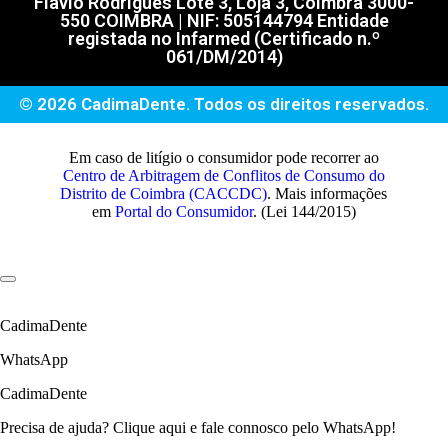
Flávio Rodrigues Lote 3, Loja 3, Coimbra 3000-
550 COIMBRA | NIF: 505144794 Entidade
registada no Infarmed (Certificado n.º
061/DM/2014)
© 2026 CadimaDente. Todos os direitos reservados.
Em caso de litígio o consumidor pode recorrer ao
Centro de Arbitragem de Conflitos de Consumo do
Distrito de Coimbra (CACCDC)
. Mais informações
em
Portal do Consumidor
. (Lei 144/2015)
CadimaDente
WhatsApp
CadimaDente
Precisa de ajuda? Clique aqui e fale connosco pelo WhatsApp!