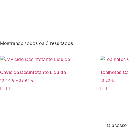
Polimento
Profiláxia
Acessórios
A Empresa
Contactos
Mostrando todos os 3 resultados
Cavicide Desinfetante Liquido
Toalhetes Ca
10.44
€
–
38.94
€
13.20
€
O acesso 