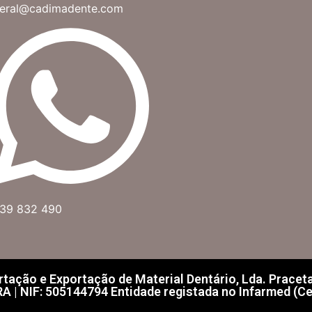
eral@cadimadente.com
39 832 490
ação e Exportação de Material Dentário, Lda. Praceta F
| NIF: 505144794 Entidade registada no Infarmed (Ce