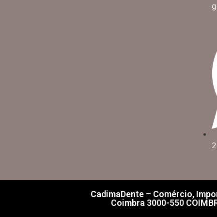
g
2
CadimaDente – Comércio, Import
Coimbra 3000-550 COIMBRA 