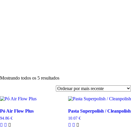
Descartáv
Desinfeçã
Endodonti
Material
de
Impressão
Instrumen
Polimento
Profiláxia
Acessório
A
Empresa
Contactos
Mostrando todos os 5 resultados
Pó Air Flow Plus
Pasta Superpolish / Cleanpolish
94.86
€
10.07
€