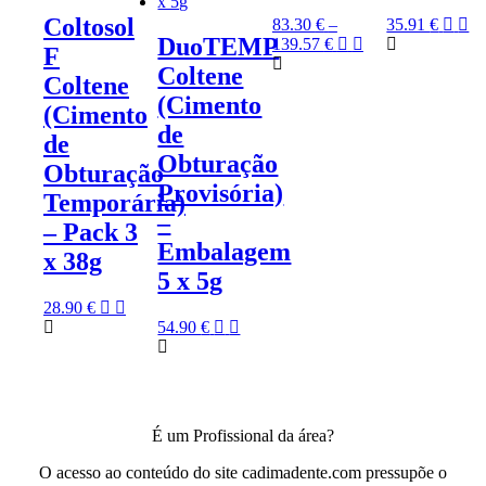
Coltosol
83.30
€
–
35.91
€
DuoTEMP
139.57
€
F
Coltene
Coltene
(Cimento
(Cimento
de
de
Obturação
Obturação
Provisória)
Temporária)
–
– Pack 3
Embalagem
x 38g
5 x 5g
28.90
€
54.90
€
É um Profissional da área?
O acesso ao conteúdo do site cadimadente.com pressupõe o