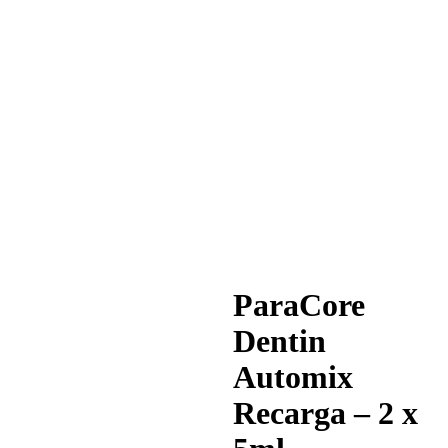
Descartáv
Desinfeçã
Endodonti
Material
de
Impressão
Instrumen
Polimento
Profiláxia
Acessório
A
Empresa
Contactos
ParaCore
Dentin
Automix
Recarga – 2 x