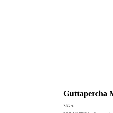
Guttapercha M
7.85
€