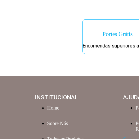
Portes Grátis
Encomendas superiores a
INSTITUCIONAL
AJUD
Home
P
Sobre Nós
P
R
Todos os Produtos