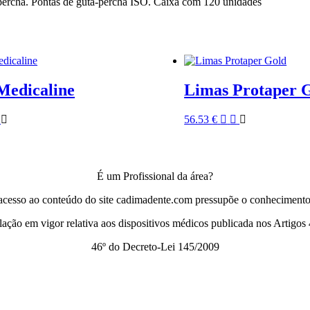
-percha. Pontas de guta-percha ISO. Caixa com 120 unidades
Medicaline
Limas Protaper 
56.53
€
É um Profissional da área?
acesso ao conteúdo do site cadimadente.com pressupõe o conhecimento
slação em vigor relativa aos dispositivos médicos publicada nos Artigos 
46º do Decreto-Lei 145/2009