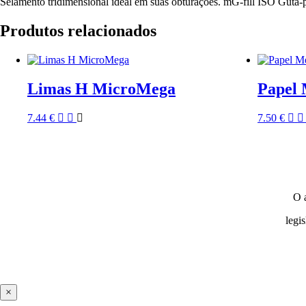
Selamento tridimensional ideal em suas obturações. mG-fill ISO Guta
Produtos relacionados
Limas H MicroMega
Papel 
7.44
€
7.50
€
O 
legi
×