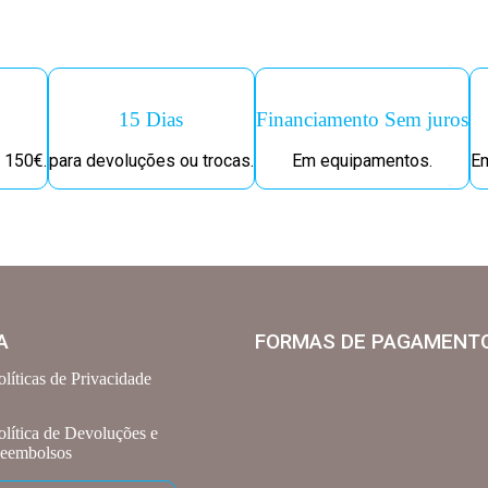
15 Dias
Financiamento Sem juros
 150€.
para devoluções ou trocas.
Em equipamentos.
Em
A
FORMAS DE PAGAMENT
olíticas de Privacidade
olítica de Devoluções e
eembolsos