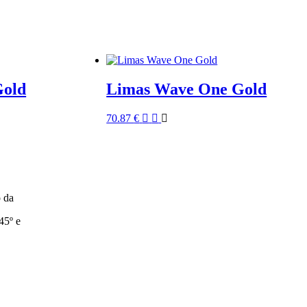
Gold
Limas Wave One Gold
70.87
€
 da
45º e