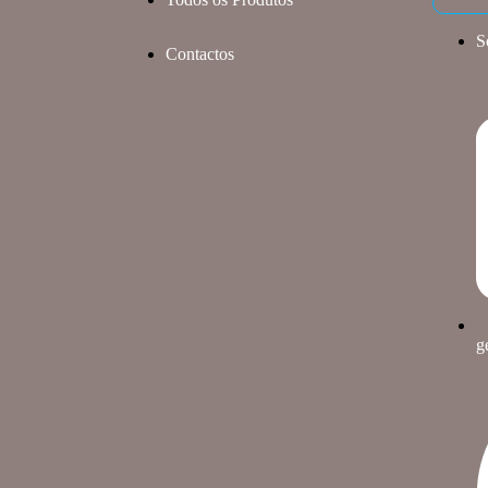
S
Contactos
g