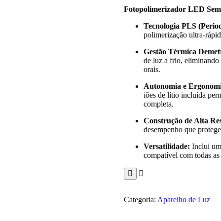
Fotopolimerizador LED Sem F
Tecnologia PLS (Periodi
polimerização ultra-rápi
Gestão Térmica Demet
de luz a frio, eliminand
orais.
Autonomia e Ergonomi
iões de lítio incluída pe
completa.
Construção de Alta Res
desempenho que protege o
Versatilidade:
Inclui um
compatível com todas a
Categoria:
Aparelho de Luz