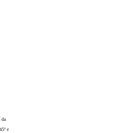
 da
45º e