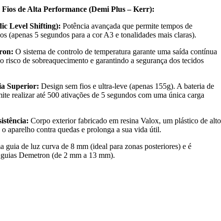
ios de Alta Performance (Demi Plus – Kerr):
c Level Shifting):
Potência avançada que permite tempos de
dos (apenas 5 segundos para a cor A3 e tonalidades mais claras).
ron:
O sistema de controlo de temperatura garante uma saída contínua
o o risco de sobreaquecimento e garantindo a segurança dos tecidos
a Superior:
Design sem fios e ultra-leve (apenas 155g). A bateria de
rmite realizar até 500 ativações de 5 segundos com uma única carga
istência:
Corpo exterior fabricado em resina Valox, um plástico de alto
 aparelho contra quedas e prolonga a sua vida útil.
a guia de luz curva de 8 mm (ideal para zonas posteriores) e é
s guias Demetron (de 2 mm a 13 mm).