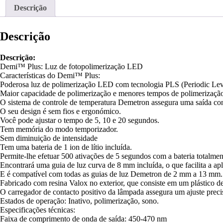
Descrição
Descrição
Descrição:
Demi™ Plus: Luz de fotopolimerização LED
Características do Demi™ Plus:
Poderosa luz de polimerização LED com tecnologia PLS (Periodic Leve
Maior capacidade de polimerização e menores tempos de polimerização
O sistema de controle de temperatura Demetron assegura uma saída cont
O seu design é sem fios e ergonómico.
Você pode ajustar o tempo de 5, 10 e 20 segundos.
Tem memória do modo temporizador.
Sem diminuição de intensidade
Tem uma bateria de 1 ion de lítio incluída.
Permite-lhe efetuar 500 ativações de 5 segundos com a bateria totalmen
Encontrará uma guia de luz curva de 8 mm incluída, o que facilita a apl
E é compatível com todas as guias de luz Demetron de 2 mm a 13 mm.
Fabricado com resina Valox no exterior, que consiste em um plástico d
O carregador de contacto positivo da lâmpada assegura um ajuste precis
Estados de operação: Inativo, polimerização, sono.
Especificações técnicas:
Faixa de comprimento de onda de saída: 450-470 nm