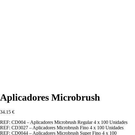
Descartáv
Desinfeçã
Endodonti
Material
de
Impressão
Instrumen
Polimento
Profiláxia
Acessório
A
Empresa
Contactos
Aplicadores Microbrush
34.15
€
REF: CD004 – Aplicadores Microbrush Regular 4 x 100 Unidades
REF: CD3027 – Aplicadores Microbrush Fino 4 x 100 Unidades
REF: CD0044 – Aplicadores Microbrush Super Fino 4 x 100