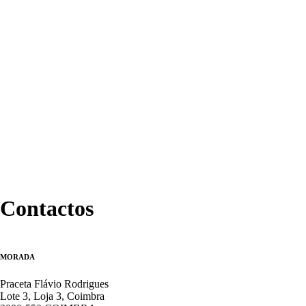
Descartáv
Desinfeçã
Endodonti
Material
de
Impressão
Instrumen
Polimento
Profiláxia
Acessório
A
Empresa
Contactos
Contactos
MORADA
Praceta Flávio Rodrigues
Lote 3, Loja 3, Coimbra