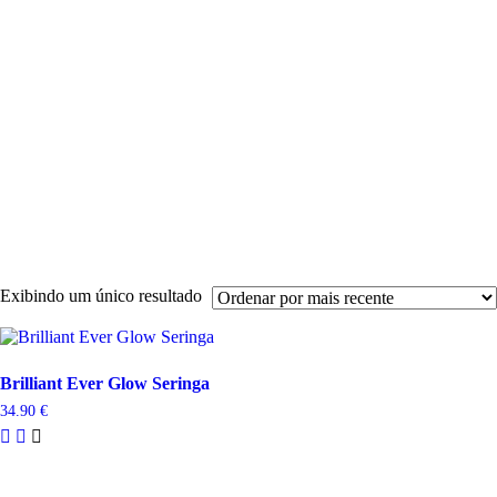
Descartáv
Desinfeçã
Endodonti
Material
de
Impressão
Instrumen
Polimento
Profiláxia
Acessório
A
Empresa
Contactos
Exibindo um único resultado
Brilliant Ever Glow Seringa
34.90
€