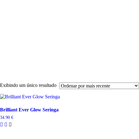
Descartáv
Desinfeçã
Endodonti
Material
de
Impressão
Instrumen
Polimento
Profiláxia
Acessório
A
Empresa
Contactos
Exibindo um único resultado
Brilliant Ever Glow Seringa
34.90
€