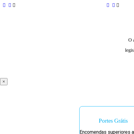
O 
legi
×
Portes Grátis
Encomendas superiores a