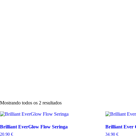
Cimentos
Suturas
Absorvível
Não Absorvível
Biomateriais
Ácidos
Agulhas
Descartáveis
Desinfeção
Endodontia
Material de Impressão
Instrumentos
Polimento
Profiláxia
Acessórios
A Empresa
Contactos
Mostrando todos os 2 resultados
Brilliant EverGlow Flow Seringa
Brilliant Ever
20.90
€
34.90
€