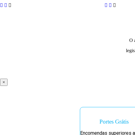
O 
legi
×
Portes Grátis
Encomendas superiores a