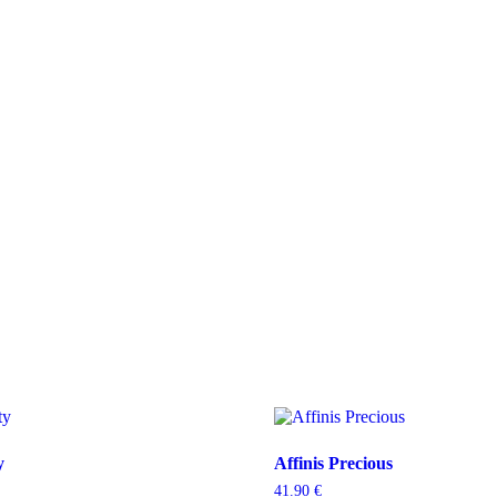
y
Affinis Precious
41.90
€