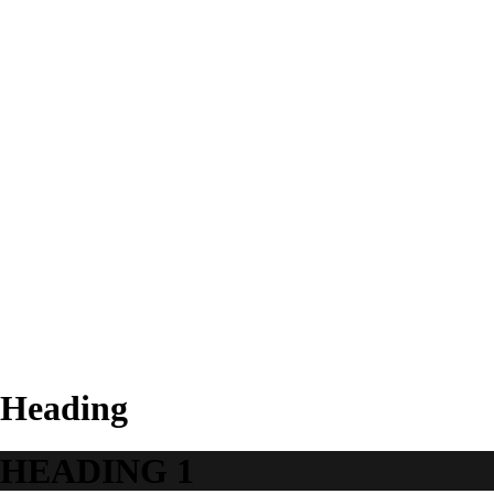
Cimentos
Suturas
Absorvível
Não Absorvível
Biomateriais
Ácidos
Agulhas
Descartáveis
Desinfeção
Endodontia
Material de Impressão
Instrumentos
Polimento
Profiláxia
Acessórios
A Empresa
Contactos
Heading
HEADING 1