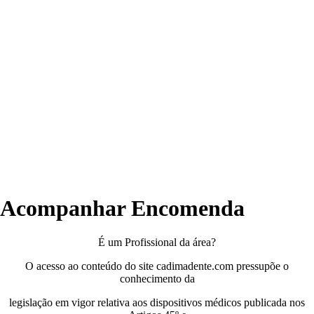
Descartáv
Desinfeçã
Endodonti
Material
de
Impressão
Instrumen
Polimento
Profiláxia
Acessório
A
Empresa
Contactos
Acompanhar Encomenda
É um Profissional da área?
O acesso ao conteúdo do site cadimadente.com pressupõe o
conhecimento da
legislação em vigor relativa aos dispositivos médicos publicada nos